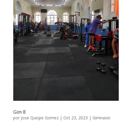
Gim 8
por
Jose Quispe Gomez
|
Oct 23, 2023
|
Gimnasio