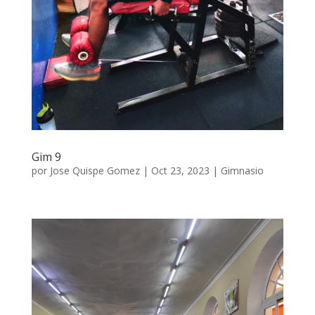
Gim 9
por
Jose Quispe Gomez
|
Oct 23, 2023
|
Gimnasio