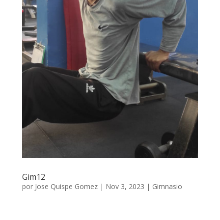
Gim12
por
Jose Quispe Gomez
|
Nov 3, 2023
|
Gimnasio