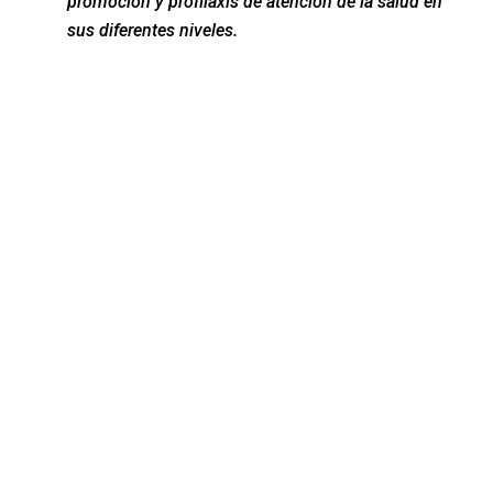
promoción y profilaxis de atención de la salud en
sus diferentes niveles.
ÁREAS DE ACCIÓN
Hospitales y clínicas públicas y privadas, centros
de educación especial.
Centros de rehabilitación física.
Centros de investigación en su área.
En programas de salud nacionales y regionales.
Programas educativos para su área.
En campos, centros y programas deportivos.
Centros geriátricos.
Centros de estética y modelaje
Gimnasios.
Organismos no gubernamentales.