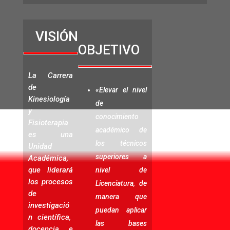
VISIÓN
OBJETIVO
La Carrera
de
«Elevar el nivel
Kinesiología
de
y
conocimiento
Fisioterapia
académico de
es una
los técnicos
Unidad
superiores a
Académica,
que liderará
nivel de
los procesos
Licenciatura, de
de
manera que
investigació
puedan aplicar
n científica,
las bases
docencia e