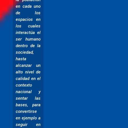
en cada uno
de los
espacios en
los cuales
interactúa el
ser humano
dentro de la
sociedad,
hasta
alcanzar un
alto nivel de
calidad en el
contexto
nacional y
sentar las
bases, para
convertirse
en ejemplo a
seguir en