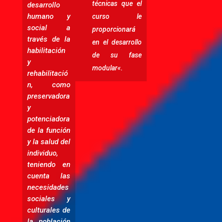
técnicas que el
desarrollo
humano y
curso le
social a
proporcionará
través de la
en el desarrollo
habilitación
de su fase
y
modular
«.
rehabilitació
n, como
preservadora
y
potenciadora
de la función
y la salud del
individuo,
teniendo en
cuenta las
necesidades
sociales y
culturales de
la población