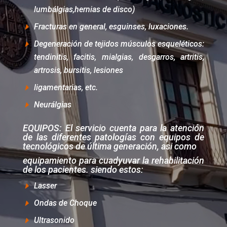
lumbálgias,hernias de disco)
Fracturas en general, esguinses, luxaciones.
Degeneración de tejidos músculos esqueléticos:
tendinitis, facitis, mialgias, desgarros, artritis,
artrosis, bursitis, lesiones
ligamentarias, etc.
Neurálgias
EQUIPOS: El servicio cuenta para la atención
de las diferentes patologías con equipos de
tecnológicos de última generación, asi como
equipamiento para cuadyuvar la rehabilitación
de los pacientes. siendo estos:
Lasser
Ondas de Choque
Ultrasonido